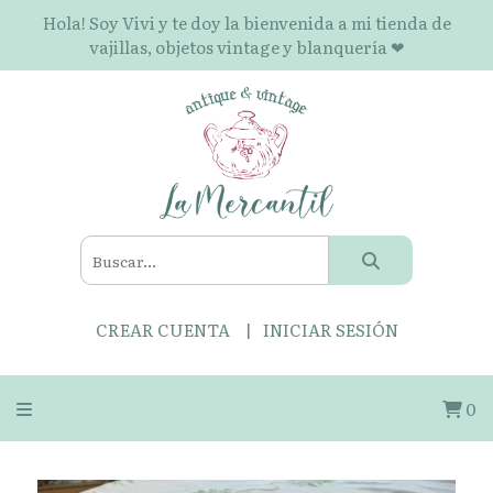
Hola! Soy Vivi y te doy la bienvenida a mi tienda de
vajillas, objetos vintage y blanquería ❤
CREAR CUENTA
INICIAR SESIÓN
0