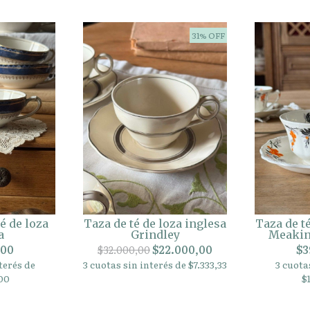
31% OFF
 de loza
Taza de té de loza inglesa
Taza de t
a
Grindley
Meakin
,00
$22.000,00
$3
$32.000,00
terés de
3 cuotas sin interés de $7.333,33
3 cuota
00
$