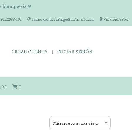
 y blanquería ❤
91122827161
lamercantilvintage@hotmail.com
Villa Ballester
CREAR CUENTA
INICIAR SESIÓN
TO
0