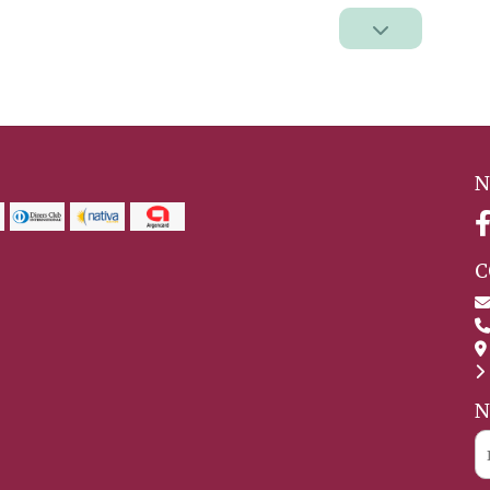
N
C
N