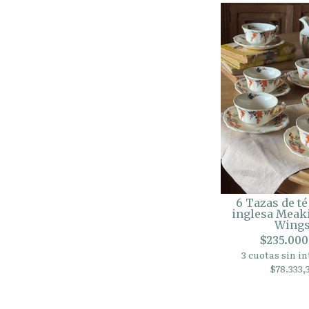
6 Tazas de té
inglesa Meaki
Wing
$235.000
3 cuotas sin in
$78.333,