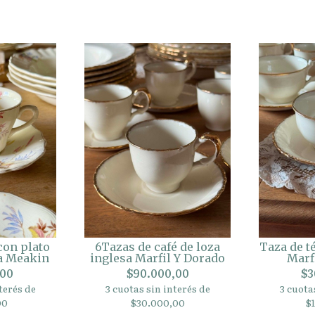
con plato
6Tazas de café de loza
Taza de t
sa Meakin
inglesa Marfil Y Dorado
Marf
,00
$90.000,00
$3
terés de
3 cuotas sin interés de
3 cuota
00
$30.000,00
$