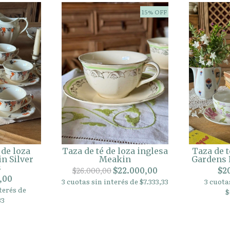
15% OFF
 de loza
Taza de té de loza inglesa
Taza de t
n Silver
Meakin
Gardens 
s
$22.000,00
$2
$26.000,00
,00
3 cuotas sin interés de $7.333,33
3 cuota
terés de
$
33