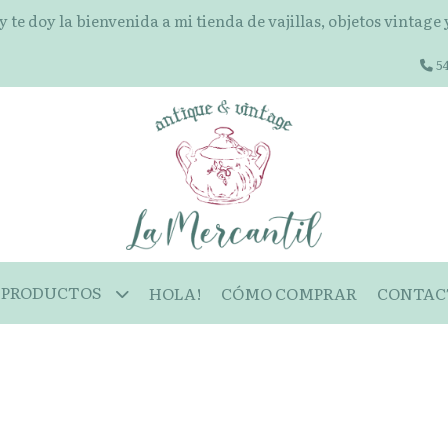
 y te doy la bienvenida a mi tienda de vajillas, objetos vintage
54
PRODUCTOS
HOLA!
CÓMO COMPRAR
CONTAC