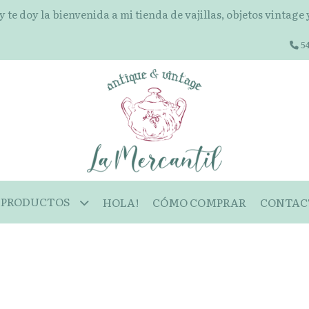
 y te doy la bienvenida a mi tienda de vajillas, objetos vintage
54
PRODUCTOS
HOLA!
CÓMO COMPRAR
CONTAC