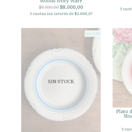
Woods Ivory Ware
$8.000,00
$9.500,00
3 cuot
3 cuotas sin interés de $2.666,67
16% OFF
SIN STOCK
Plato 
Woo
3 cuo