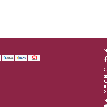
N
C
N