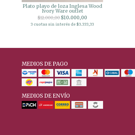
Plato playo de loza Inglesa Wood
Ivory Ware outlet
$10.000,00
$12.000,00
3 cuotas sin interés de $3.333,33
MEDIOS DE PAGO
MEDIOS DE ENVÍO