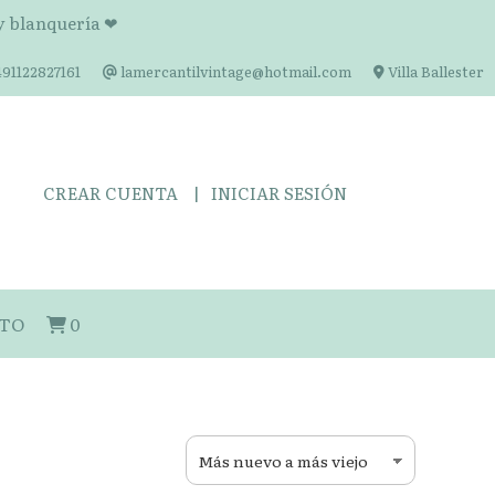
 y blanquería ❤
91122827161
lamercantilvintage@hotmail.com
Villa Ballester
CREAR CUENTA
INICIAR SESIÓN
TO
0