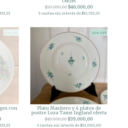
Outlet
$46.000,00
$50.000,00
333,33
3 cuotas sin interés de $15.333,33
21% OFF
20% OFF
ges con
Plato Masitero y 4 platos de
postre Loza Tams Ingland oferta
0
$39.000,00
$49.000,00
833,33
3 cuotas sin interés de $13.000,00