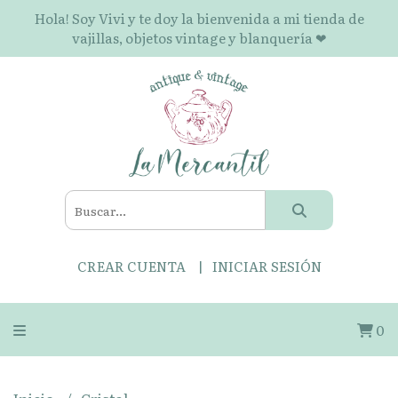
Hola! Soy Vivi y te doy la bienvenida a mi tienda de
vajillas, objetos vintage y blanquería ❤
CREAR CUENTA
INICIAR SESIÓN
0