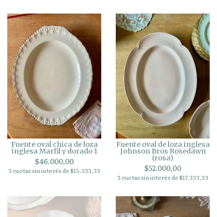
Fuente oval chica de loza
Fuente oval de loza inglesa
inglesa Marfil y dorado 1
Johnson Bros Rosedawn
(rosa)
$46.000,00
$52.000,00
3 cuotas sin interés de $15.333,33
3 cuotas sin interés de $17.333,33