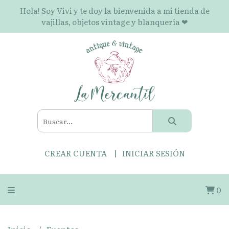
Hola! Soy Vivi y te doy la bienvenida a mi tienda de
vajillas, objetos vintage y blanquería ❤
CREAR CUENTA
INICIAR SESIÓN
0