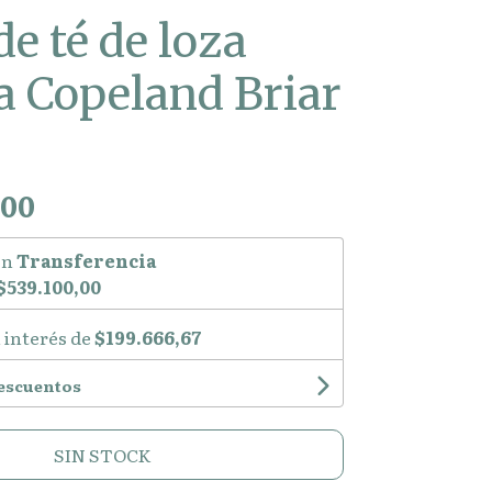
de té de loza
a Copeland Briar
,00
on
Transferencia
$539.100,00
 interés de
$199.666,67
descuentos
SIN STOCK