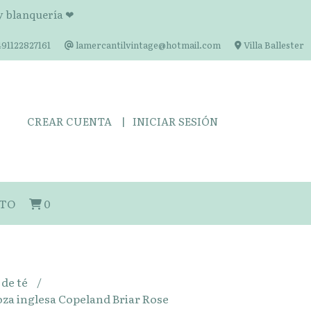
 y blanquería ❤
91122827161
lamercantilvintage@hotmail.com
Villa Ballester
CREAR CUENTA
INICIAR SESIÓN
TO
0
 de té
oza inglesa Copeland Briar Rose