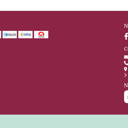
N
C
N