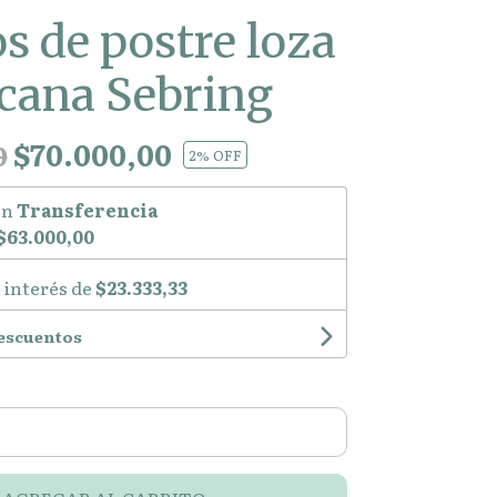
os de postre loza
cana Sebring
$70.000,00
0
2
% OFF
on
Transferencia
$63.000,00
 interés de
$23.333,33
descuentos