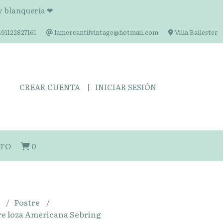
 y blanquería ❤
91122827161
lamercantilvintage@hotmail.com
Villa Ballester
CREAR CUENTA
INICIAR SESIÓN
TO
0
s
Postre
tre loza Americana Sebring