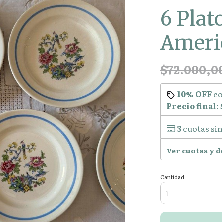
6 Plat
Ameri
$72.000,0
10% OFF
c
Precio final:
3
cuotas sin
Ver cuotas y 
Cantidad