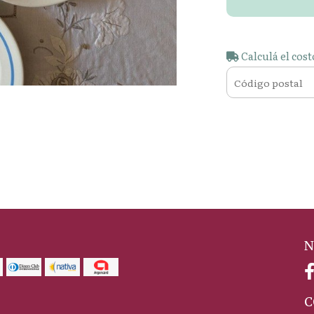
Calculá el cost
N
C