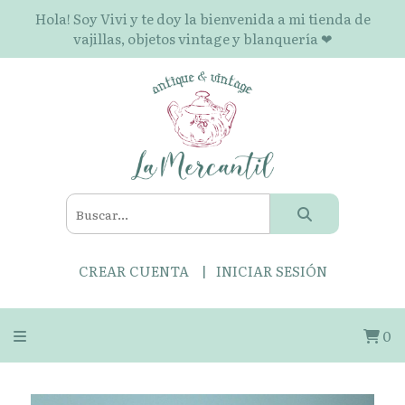
Hola! Soy Vivi y te doy la bienvenida a mi tienda de
vajillas, objetos vintage y blanquería ❤
CREAR CUENTA
INICIAR SESIÓN
0