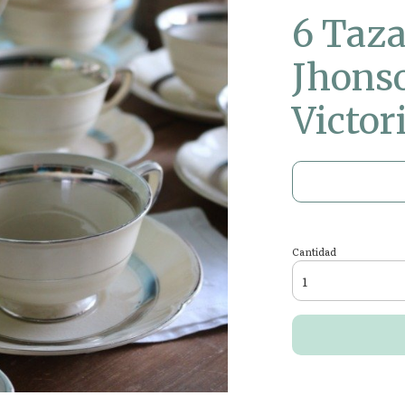
6 Taza
Jhons
Victor
Cantidad