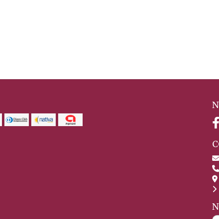
N
C
N