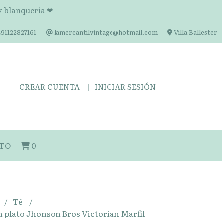
 y blanquería ❤
91122827161
lamercantilvintage@hotmail.com
Villa Ballester
CREAR CUENTA
INICIAR SESIÓN
TO
0
Té
on plato Jhonson Bros Victorian Marfil